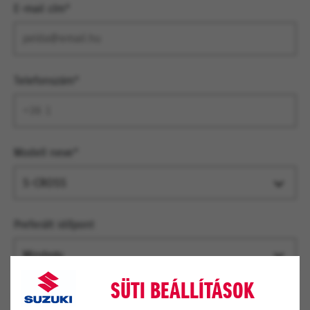
E-mail cím*
Telefonszám*
Modell neve*
S-CROSS
Preferált időpont
Mindegy
SÜTI BEÁLLÍTÁSOK
Kapcsolatfelvétel módja?*