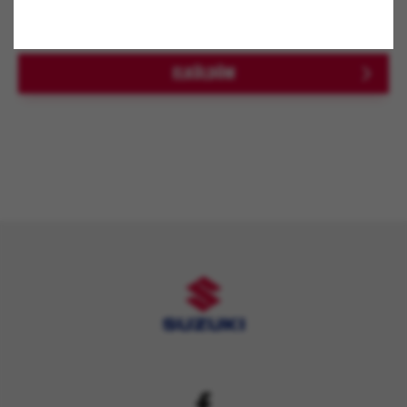
A *-al jelölt mezők kitöltése kötelező!
ELKÜLDÖM