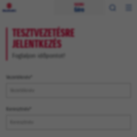
TESZTVEZETÉSRE
JELENTKEZÉS
Foglaljon időpontot!
Vezetéknév*
Keresztnév*