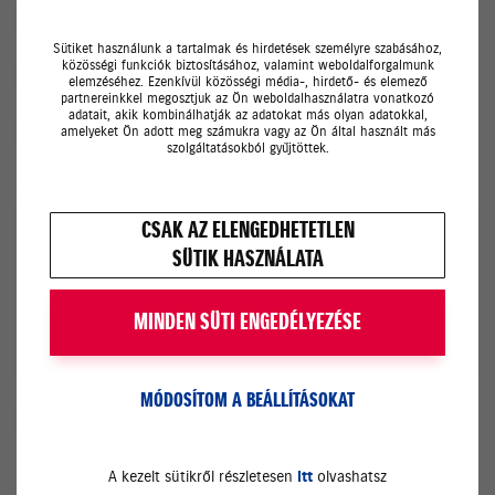
Telefonhívás
Sütiket használunk a tartalmak és hirdetések személyre szabásához,
közösségi funkciók biztosításához, valamint weboldalforgalmunk
SMS
elemzéséhez. Ezenkívül közösségi média-, hirdető- és elemező
partnereinkkel megosztjuk az Ön weboldalhasználatra vonatkozó
adatait, akik kombinálhatják az adatokat más olyan adatokkal,
E-mail
amelyeket Ön adott meg számukra vagy az Ön által használt más
szolgáltatásokból gyűjtöttek.
Megjegyzés
CSAK AZ ELENGEDHETETLEN
SÜTIK HASZNÁLATA
MINDEN SÜTI ENGEDÉLYEZÉSE
MÓDOSÍTOM A BEÁLLÍTÁSOKAT
Az
adatkezelési tájékoztatót
elolvastam és annak
tartalmát elfogadom.
A kezelt sütikről részletesen
itt
olvashatsz